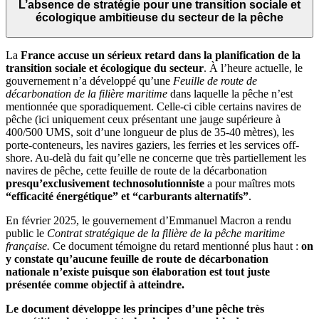
L’absence de stratégie pour une transition sociale et
écologique ambitieuse du secteur de la pêche
La
France accuse un sérieux retard dans la planification de la
transition sociale et écologique du secteur
. À l’heure actuelle, le
gouvernement n’a développé qu’une
Feuille de route de
décarbonation de la filière maritime
dans laquelle la pêche n’est
mentionnée que sporadiquement. Celle-ci cible certains navires de
pêche (ici uniquement ceux présentant une jauge supérieure à
400/500 UMS, soit d’une longueur de plus de 35-40 mètres), les
porte-conteneurs, les navires gaziers, les ferries et les services off-
shore. Au-delà du fait qu’elle ne concerne que très partiellement les
navires de pêche, cette feuille de route de la décarbonation
presqu’exclusivement technosolutionniste
a pour maîtres mots
“efficacité énergétique” et “carburants alternatifs”
.
En février 2025, le gouvernement d’Emmanuel Macron a rendu
public le
Contrat stratégique de la filière de la pêche maritime
française.
Ce document témoigne du retard mentionné plus haut :
on
y constate qu’aucune feuille de route de décarbonation
nationale n’existe puisque son élaboration est tout juste
présentée comme objectif à atteindre.
Le document développe les principes d’une pêche très