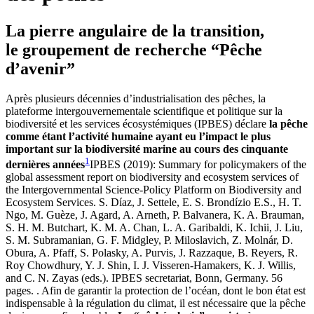
La pierre angulaire de la transition,
le groupement de recherche “Pêche
d’avenir”
Après plusieurs décennies d’industrialisation des pêches, la
plateforme intergouvernementale scientifique et politique sur la
biodiversité et les services écosystémiques (IPBES) déclare
la pêche
comme étant l’activité humaine ayant eu l’impact le plus
important sur la biodiversité marine au cours des cinquante
1
dernières années
IPBES (2019): Summary for policymakers of the
global assessment report on biodiversity and ecosystem services of
the Intergovernmental Science-Policy Platform on Biodiversity and
Ecosystem Services. S. Díaz, J.
Settele
, E. S.
Brondízio
E.S., H. T.
Ngo, M.
Guèze
, J. Agard, A. Arneth, P. Balvanera, K. A. Brauman,
S. H. M. Butchart, K. M. A. Chan, L. A. Garibaldi, K.
Ichii
, J. Liu,
S. M. Subramanian, G. F. Midgley, P.
Miloslavich
, Z. Molnár, D.
Obura, A. Pfaff, S. Polasky, A. Purvis, J. Razzaque, B. Reyers, R.
Roy Chowdhury, Y. J. Shin, I. J.
Visseren-Hamakers
, K. J. Willis,
and C. N. Zayas (eds.). IPBES secretariat, Bonn, Germany. 56
pages.
. Afin de garantir la protection de l’océan, dont le bon état est
indispensable à la régulation du climat, il est nécessaire que la pêche