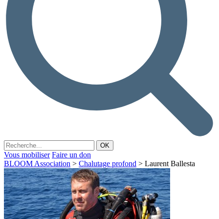
Vous mobiliser
Faire un don
BLOOM Association
>
Chalutage profond
>
Laurent Ballesta