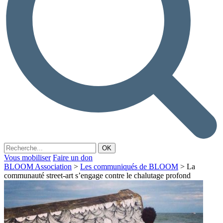
Vous mobiliser
Faire un don
BLOOM Association
>
Les communiqués de BLOOM
>
La
communauté street-art s’engage contre le chalutage profond